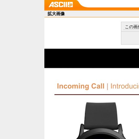
拡大画像
この画