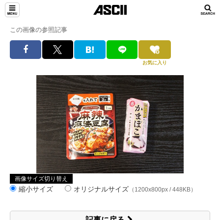
この画像の参照記事
お気に入り
画像サイズ切り替え
縮小サイズ
オリジナルサイズ
（1200x800px / 448KB）
記事に戻る