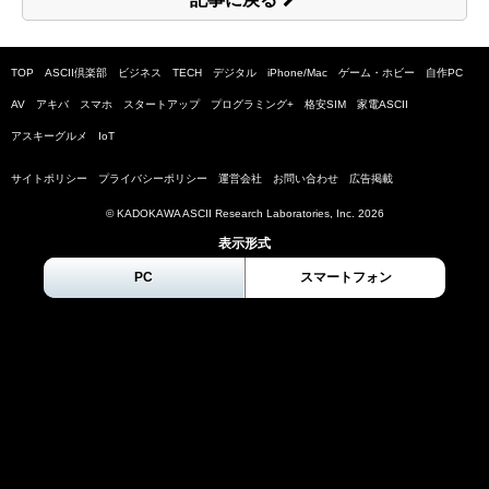
TOP
ASCII倶楽部
ビジネス
TECH
デジタル
iPhone/Mac
ゲーム・ホビー
自作PC
AV
アキバ
スマホ
スタートアップ
プログラミング+
格安SIM
家電ASCII
アスキーグルメ
IoT
サイトポリシー
プライバシーポリシー
運営会社
お問い合わせ
広告掲載
© KADOKAWA ASCII Research Laboratories, Inc.
2026
表示形式
PC
スマートフォン