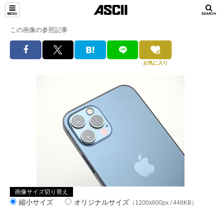
この画像の参照記事
お気に入り
画像サイズ切り替え
縮小サイズ
オリジナルサイズ
（1200x800px / 448KB）