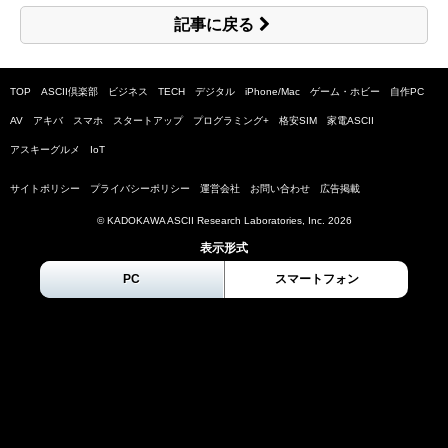
記事に戻る
TOP
ASCII倶楽部
ビジネス
TECH
デジタル
iPhone/Mac
ゲーム・ホビー
自作PC
AV
アキバ
スマホ
スタートアップ
プログラミング+
格安SIM
家電ASCII
アスキーグルメ
IoT
サイトポリシー
プライバシーポリシー
運営会社
お問い合わせ
広告掲載
© KADOKAWA ASCII Research Laboratories, Inc.
2026
表示形式
PC
スマートフォン