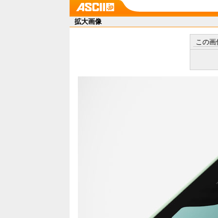
拡大画像
この画