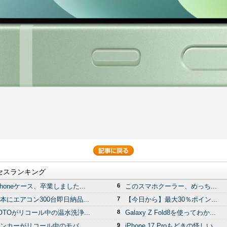
セスランキング
Phoneケース、卒業しました...
6
このスマホクーラー、めっち...
本にエアコン300台即日納品...
7
【今日から】最大30％ポイン...
OTOがリコール中の温水洗浄...
8
Galaxy Z Fold8を使ってわか...
ンカーがリコール中のモバ...
9
iPhone 17 Proもどきの怪しい...