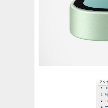
アク
1
i
2
熊
3
T
4
ア