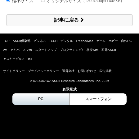
縮小サイズ
オリジナルサイズ
（1200x800px / 448KB）
記事に戻る
TOP
ASCII倶楽部
ビジネス
TECH
デジタル
iPhone/Mac
ゲーム・ホビー
自作PC
AV
アキバ
スマホ
スタートアップ
プログラミング+
格安SIM
家電ASCII
アスキーグルメ
IoT
サイトポリシー
プライバシーポリシー
運営会社
お問い合わせ
広告掲載
© KADOKAWA ASCII Research Laboratories, Inc.
2026
表示形式
PC
スマートフォン