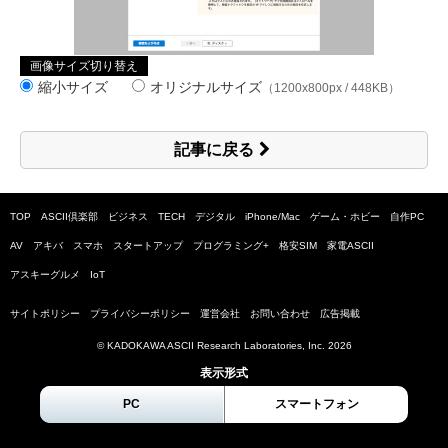
画像サイズ切り替え
縮小サイズ
オリジナルサイズ
（1200x800px / 448KB）
記事に戻る
TOP
ASCII倶楽部
ビジネス
TECH
デジタル
iPhone/Mac
ゲーム・ホビー
自作PC
AV
アキバ
スマホ
スタートアップ
プログラミング+
格安SIM
家電ASCII
アスキーグルメ
IoT
サイトポリシー
プライバシーポリシー
運営会社
お問い合わせ
広告掲載
© KADOKAWA ASCII Research Laboratories, Inc.
2026
表示形式
PC
スマートフォン