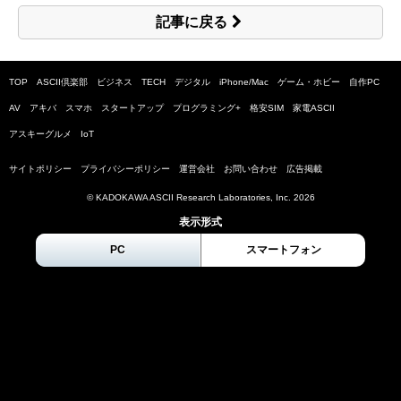
記事に戻る
TOP
ASCII倶楽部
ビジネス
TECH
デジタル
iPhone/Mac
ゲーム・ホビー
自作PC
AV
アキバ
スマホ
スタートアップ
プログラミング+
格安SIM
家電ASCII
アスキーグルメ
IoT
サイトポリシー
プライバシーポリシー
運営会社
お問い合わせ
広告掲載
© KADOKAWA ASCII Research Laboratories, Inc.
2026
表示形式
PC
スマートフォン