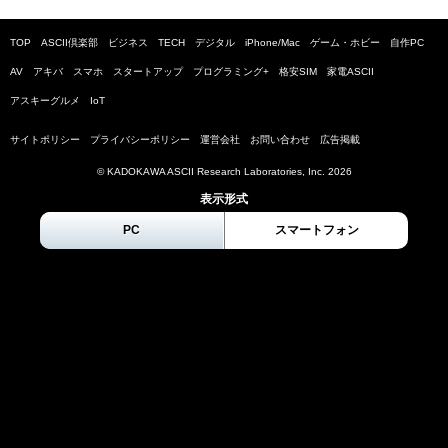
TOP
ASCII倶楽部
ビジネス
TECH
デジタル
iPhone/Mac
ゲーム・ホビー
自作PC
AV
アキバ
スマホ
スタートアップ
プログラミング+
格安SIM
家電ASCII
アスキーグルメ
IoT
サイトポリシー
プライバシーポリシー
運営会社
お問い合わせ
広告掲載
© KADOKAWA ASCII Research Laboratories, Inc.
2026
表示形式
PC
スマートフォン