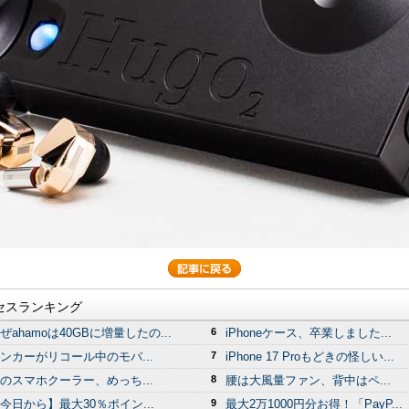
セスランキング
ぜahamoは40GBに増量したの...
6
iPhoneケース、卒業しました...
ンカーがリコール中のモバ...
7
iPhone 17 Proもどきの怪しい...
のスマホクーラー、めっち...
8
腰は大風量ファン、背中はペ...
今日から】最大30％ポイン...
9
最大2万1000円分お得！「PayP...