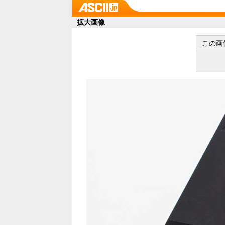
拡大画像
この画