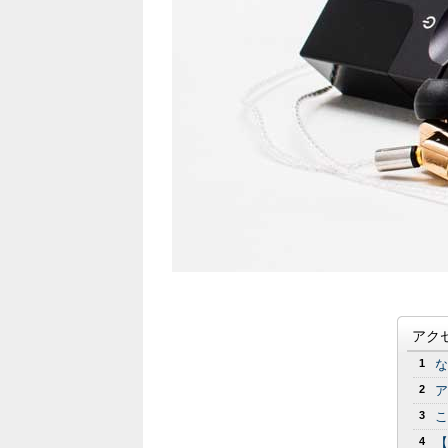
アク
1
な
2
ア
3
こ
4
【