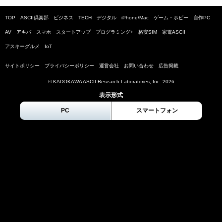
TOP
ASCII倶楽部
ビジネス
TECH
デジタル
iPhone/Mac
ゲーム・ホビー
自作PC
AV
アキバ
スマホ
スタートアップ
プログラミング+
格安SIM
家電ASCII
アスキーグルメ
IoT
サイトポリシー
プライバシーポリシー
運営会社
お問い合わせ
広告掲載
© KADOKAWA ASCII Research Laboratories, Inc.
2026
表示形式
PC
スマートフォン