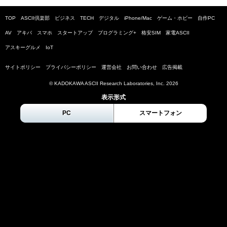
TOP
ASCII倶楽部
ビジネス
TECH
デジタル
iPhone/Mac
ゲーム・ホビー
自作PC
AV
アキバ
スマホ
スタートアップ
プログラミング+
格安SIM
家電ASCII
アスキーグルメ
IoT
サイトポリシー
プライバシーポリシー
運営会社
お問い合わせ
広告掲載
© KADOKAWA ASCII Research Laboratories, Inc.
2026
表示形式
PC
スマートフォン