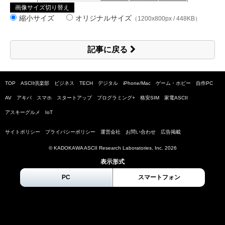
画像サイズ切り替え
縮小サイズ
オリジナルサイズ
（1200x800px / 448KB）
記事に戻る
TOP
ASCII倶楽部
ビジネス
TECH
デジタル
iPhone/Mac
ゲーム・ホビー
自作PC
AV
アキバ
スマホ
スタートアップ
プログラミング+
格安SIM
家電ASCII
アスキーグルメ
IoT
サイトポリシー
プライバシーポリシー
運営会社
お問い合わせ
広告掲載
© KADOKAWA ASCII Research Laboratories, Inc.
2026
表示形式
PC
スマートフォン