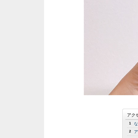
アク
1
な
2
ア