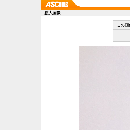
拡大画像
この画