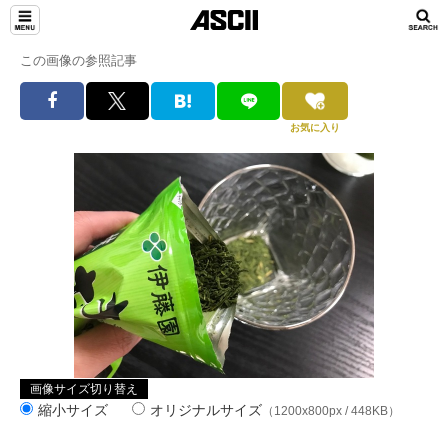
この画像の参照記事
お気に入り
画像サイズ切り替え
縮小サイズ
オリジナルサイズ
（1200x800px / 448KB）