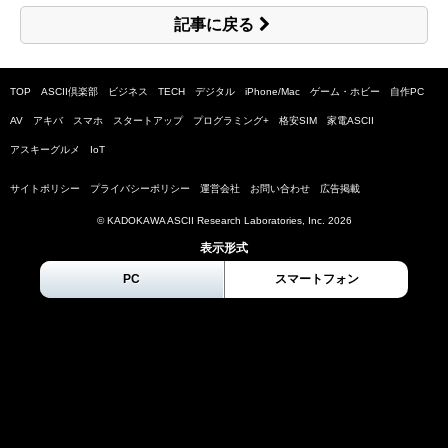
記事に戻る
TOP
ASCII倶楽部
ビジネス
TECH
デジタル
iPhone/Mac
ゲーム・ホビー
自作PC
AV
アキバ
スマホ
スタートアップ
プログラミング+
格安SIM
家電ASCII
アスキーグルメ
IoT
サイトポリシー
プライバシーポリシー
運営会社
お問い合わせ
広告掲載
© KADOKAWA ASCII Research Laboratories, Inc.
2026
表示形式
PC
スマートフォン