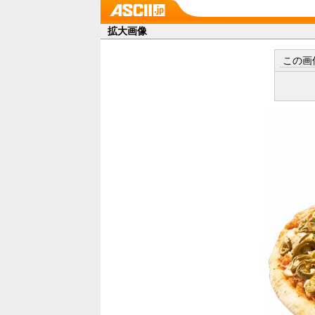
拡大画像
この画