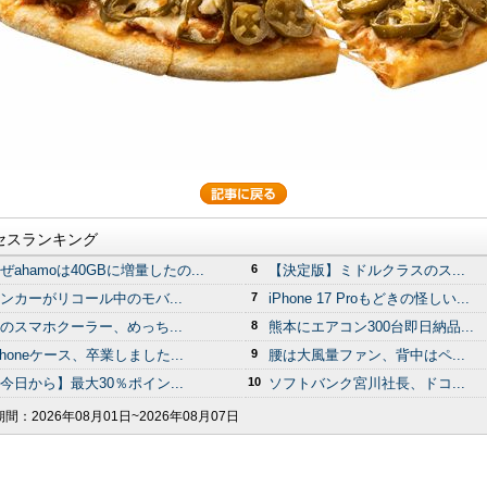
セスランキング
ぜahamoは40GBに増量したの...
6
【決定版】ミドルクラスのス...
ンカーがリコール中のモバ...
7
iPhone 17 Proもどきの怪しい...
のスマホクーラー、めっち...
8
熊本にエアコン300台即日納品...
Phoneケース、卒業しました...
9
腰は大風量ファン、背中はペ...
今日から】最大30％ポイン...
10
ソフトバンク宮川社長、ドコ...
期間：
2026年08月01日~2026年08月07日