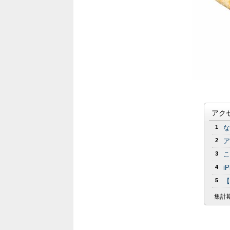
アク
1
な
2
ア
3
こ
4
i
5
【
集計