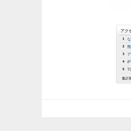
アク
1
な
2
熊
3
ア
4
i
5
T
集計