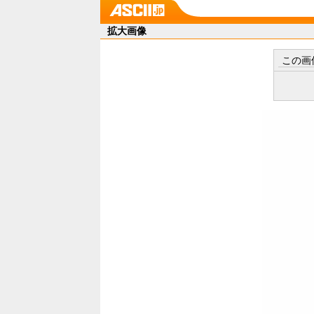
拡大画像
この画