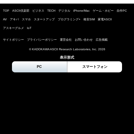
TOP
ASCII倶楽部
ビジネス
TECH
デジタル
iPhone/Mac
ゲーム・ホビー
自作PC
AV
アキバ
スマホ
スタートアップ
プログラミング+
格安SIM
家電ASCII
アスキーグルメ
IoT
サイトポリシー
プライバシーポリシー
運営会社
お問い合わせ
広告掲載
© KADOKAWA ASCII Research Laboratories, Inc.
2026
表示形式
PC
スマートフォン