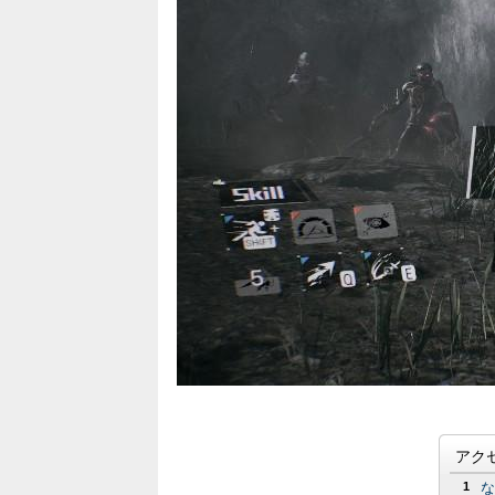
アク
1
な