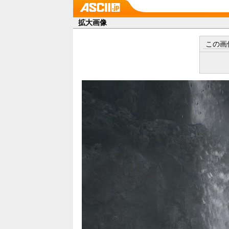
拡大画像
この画