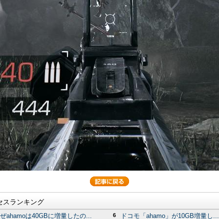
セスランキング
ぜahamoは40GBに増量したの...
6
ドコモ「ahamo」が10GB増量し...