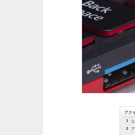
アク
1
な
2
ア