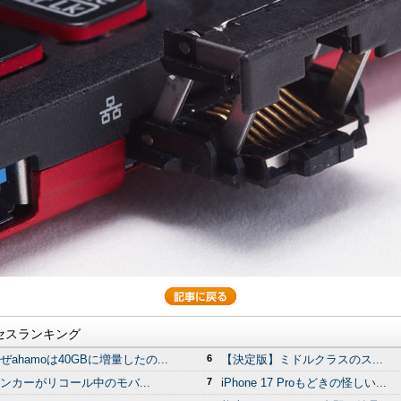
セスランキング
ぜahamoは40GBに増量したの...
6
【決定版】ミドルクラスのス...
ンカーがリコール中のモバ...
7
iPhone 17 Proもどきの怪しい...