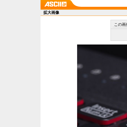
拡大画像
この画