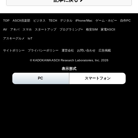
TOP
ASCII倶楽部
ビジネス
TECH
デジタル
iPhone/Mac
ゲーム・ホビー
自作PC
AV
アキバ
スマホ
スタートアップ
プログラミング+
格安SIM
家電ASCII
アスキーグルメ
IoT
サイトポリシー
プライバシーポリシー
運営会社
お問い合わせ
広告掲載
© KADOKAWA ASCII Research Laboratories, Inc.
2026
表示形式
PC
スマートフォン