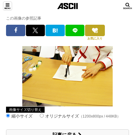
この画像の参照記事
お気に入り
画像サイズ切り替え
縮小サイズ
オリジナルサイズ
（1200x800px / 448KB）
記事に戻る