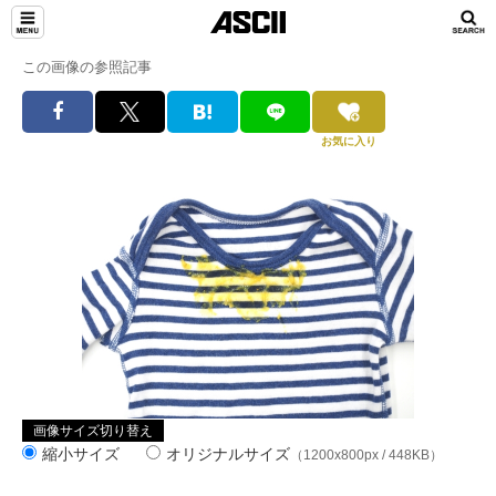
この画像の参照記事
お気に入り
画像サイズ切り替え
縮小サイズ
オリジナルサイズ
（1200x800px / 448KB）