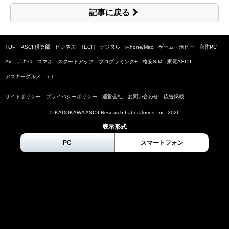
記事に戻る
TOP
ASCII倶楽部
ビジネス
TECH
デジタル
iPhone/Mac
ゲーム・ホビー
自作PC
AV
アキバ
スマホ
スタートアップ
プログラミング+
格安SIM
家電ASCII
アスキーグルメ
IoT
サイトポリシー
プライバシーポリシー
運営会社
お問い合わせ
広告掲載
© KADOKAWA ASCII Research Laboratories, Inc.
2026
表示形式
PC
スマートフォン