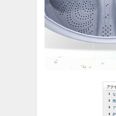
アク
1
な
2
熊
3
ア
4
i