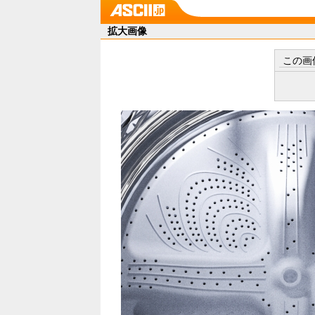
拡大画像
この画