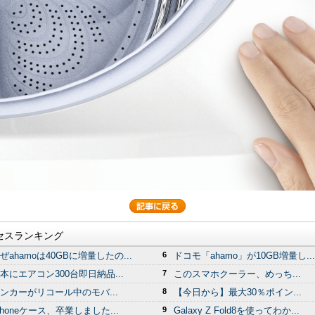
セスランキング
ぜahamoは40GBに増量したの...
6
ドコモ「ahamo」が10GB増量し...
本にエアコン300台即日納品...
7
このスマホクーラー、めっち...
ンカーがリコール中のモバ...
8
【今日から】最大30％ポイン...
Phoneケース、卒業しました...
9
Galaxy Z Fold8を使ってわか...