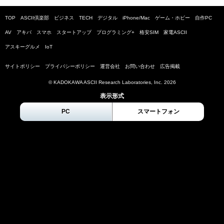
TOP
ASCII倶楽部
ビジネス
TECH
デジタル
iPhone/Mac
ゲーム・ホビー
自作PC
AV
アキバ
スマホ
スタートアップ
プログラミング+
格安SIM
家電ASCII
アスキーグルメ
IoT
サイトポリシー
プライバシーポリシー
運営会社
お問い合わせ
広告掲載
© KADOKAWA ASCII Research Laboratories, Inc.
2026
表示形式
PC
スマートフォン