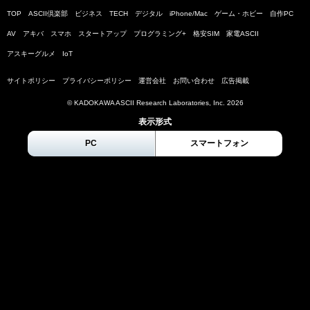
TOP
ASCII倶楽部
ビジネス
TECH
デジタル
iPhone/Mac
ゲーム・ホビー
自作PC
AV
アキバ
スマホ
スタートアップ
プログラミング+
格安SIM
家電ASCII
アスキーグルメ
IoT
サイトポリシー
プライバシーポリシー
運営会社
お問い合わせ
広告掲載
© KADOKAWA ASCII Research Laboratories, Inc.
2026
表示形式
PC
スマートフォン