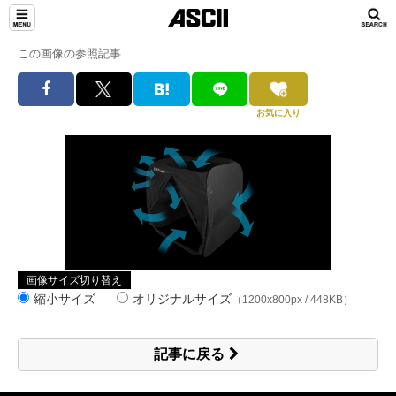
この画像の参照記事
お気に入り
画像サイズ切り替え
縮小サイズ
オリジナルサイズ
（1200x800px / 448KB）
記事に戻る