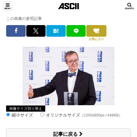
この画像の参照記事
お気に入り
画像サイズ切り替え
縮小サイズ
オリジナルサイズ
（1200x800px / 448KB）
記事に戻る