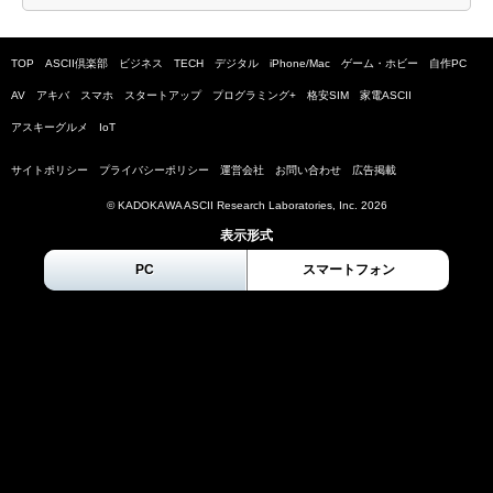
TOP
ASCII倶楽部
ビジネス
TECH
デジタル
iPhone/Mac
ゲーム・ホビー
自作PC
AV
アキバ
スマホ
スタートアップ
プログラミング+
格安SIM
家電ASCII
アスキーグルメ
IoT
サイトポリシー
プライバシーポリシー
運営会社
お問い合わせ
広告掲載
© KADOKAWA ASCII Research Laboratories, Inc.
2026
表示形式
PC
スマートフォン