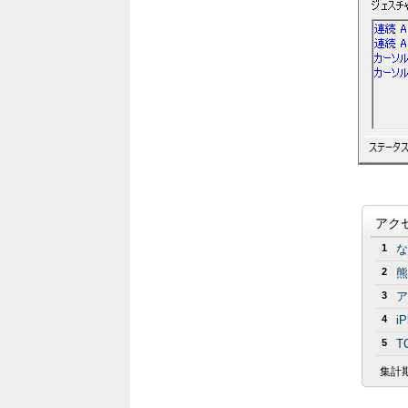
アク
1
な
2
熊
3
ア
4
i
5
T
集計