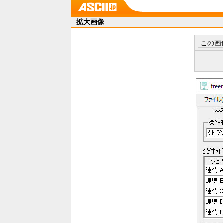
拡大画像
この画