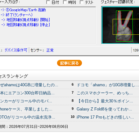
セスランキング
ぜahamoは40GBに増量したの...
6
ドコモ「ahamo」が10GB増量し...
本にエアコン300台即日納品...
7
このスマホクーラー、めっち...
ンカーがリコール中のモバ...
8
【今日から】最大30％ポイン...
Phoneケース、卒業しました...
9
Galaxy Z Fold8を使ってわか...
OTOがリコール中の温水洗浄...
10
iPhone 17 Proもどきの怪しい...
期間：
2026年07月31日~2026年08月06日