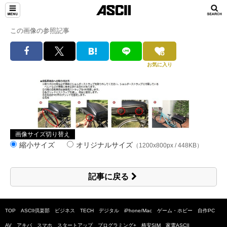
この画像の参照記事
お気に入り
画像サイズ切り替え
縮小サイズ
オリジナルサイズ
（1200x800px / 448KB）
記事に戻る
TOP
ASCII倶楽部
ビジネス
TECH
デジタル
iPhone/Mac
ゲーム・ホビー
自作PC
AV
アキバ
スマホ
スタートアップ
プログラミング+
格安SIM
家電ASCII