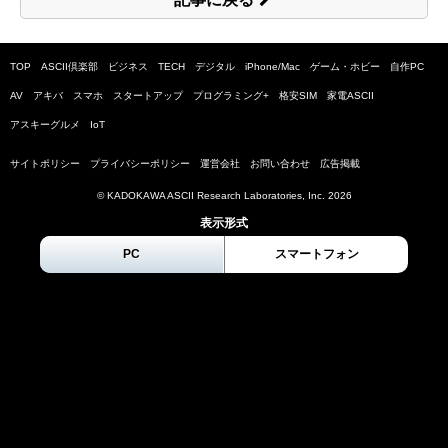
TOP
ASCII倶楽部
ビジネス
TECH
デジタル
iPhone/Mac
ゲーム・ホビー
自作PC
AV
アキバ
スマホ
スタートアップ
プログラミング+
格安SIM
家電ASCII
アスキーグルメ
IoT
サイトポリシー
プライバシーポリシー
運営会社
お問い合わせ
広告掲載
© KADOKAWA ASCII Research Laboratories, Inc.
2026
表示形式
PC
スマートフォン