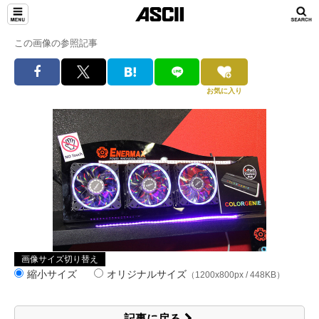
この画像の参照記事
お気に入り
画像サイズ切り替え
縮小サイズ
オリジナルサイズ
（1200x800px / 448KB）
記事に戻る