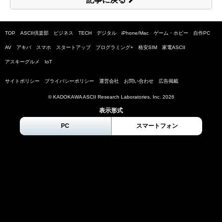
TOP
ASCII倶楽部
ビジネス
TECH
デジタル
iPhone/Mac
ゲーム・ホビー
自作PC
AV
アキバ
スマホ
スタートアップ
プログラミング+
格安SIM
家電ASCII
アスキーグルメ
IoT
サイトポリシー
プライバシーポリシー
運営会社
お問い合わせ
広告掲載
© KADOKAWA ASCII Research Laboratories, Inc.
2026
表示形式
PC
スマートフォン