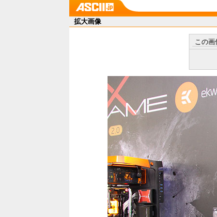
拡大画像
この画