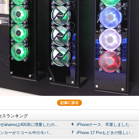
セスランキング
ぜahamoは40GBに増量したの...
6
iPhoneケース、卒業しました...
ンカーがリコール中のモバ...
7
iPhone 17 Proもどきの怪しい...