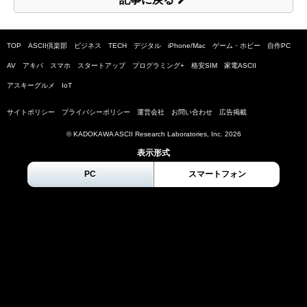
TOP
ASCII倶楽部
ビジネス
TECH
デジタル
iPhone/Mac
ゲーム・ホビー
自作PC
AV
アキバ
スマホ
スタートアップ
プログラミング+
格安SIM
家電ASCII
アスキーグルメ
IoT
サイトポリシー
プライバシーポリシー
運営会社
お問い合わせ
広告掲載
© KADOKAWA ASCII Research Laboratories, Inc.
2026
表示形式
PC
スマートフォン