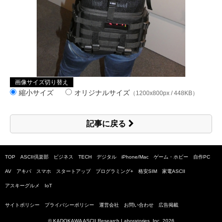
画像サイズ切り替え
縮小サイズ
オリジナルサイズ
（1200x800px / 448KB）
記事に戻る
TOP
ASCII倶楽部
ビジネス
TECH
デジタル
iPhone/Mac
ゲーム・ホビー
自作PC
AV
アキバ
スマホ
スタートアップ
プログラミング+
格安SIM
家電ASCII
アスキーグルメ
IoT
サイトポリシー
プライバシーポリシー
運営会社
お問い合わせ
広告掲載
© KADOKAWA ASCII Research Laboratories, Inc.
2026