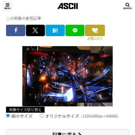
この画像の参照記事
お気に入り
画像サイズ切り替え
縮小サイズ
オリジナルサイズ
（1200x800px / 448KB）
記事に戻る