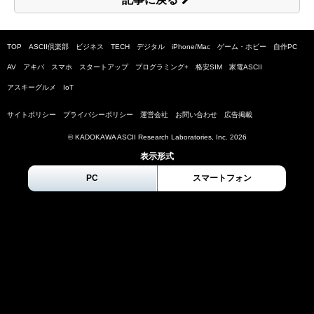
TOP
ASCII倶楽部
ビジネス
TECH
デジタル
iPhone/Mac
ゲーム・ホビー
自作PC
AV
アキバ
スマホ
スタートアップ
プログラミング+
格安SIM
家電ASCII
アスキーグルメ
IoT
サイトポリシー
プライバシーポリシー
運営会社
お問い合わせ
広告掲載
© KADOKAWA ASCII Research Laboratories, Inc.
2026
表示形式
PC
スマートフォン