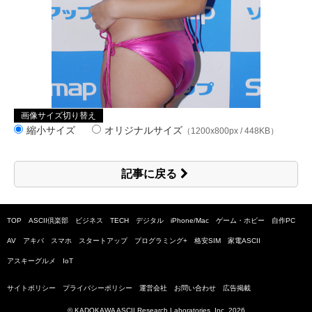
画像サイズ切り替え
縮小サイズ
オリジナルサイズ
（1200x800px / 448KB）
記事に戻る
TOP
ASCII倶楽部
ビジネス
TECH
デジタル
iPhone/Mac
ゲーム・ホビー
自作PC
AV
アキバ
スマホ
スタートアップ
プログラミング+
格安SIM
家電ASCII
アスキーグルメ
IoT
サイトポリシー
プライバシーポリシー
運営会社
お問い合わせ
広告掲載
© KADOKAWA ASCII Research Laboratories, Inc.
2026