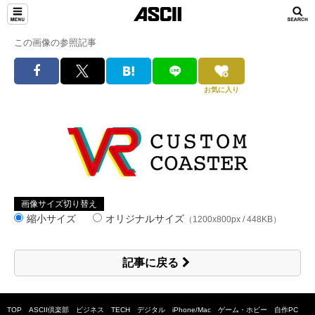
この画像の参照記事
お気に入り
画像サイズ切り替え
縮小サイズ
オリジナルサイズ
（1200x800px / 448KB）
記事に戻る
TOP
ASCII倶楽部
ビジネス
TECH
デジタル
iPhone/Mac
ゲーム・ホビー
自作PC