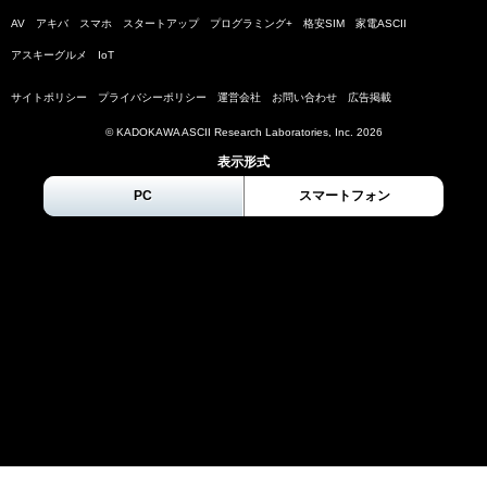
AV
アキバ
スマホ
スタートアップ
プログラミング+
格安SIM
家電ASCII
アスキーグルメ
IoT
サイトポリシー
プライバシーポリシー
運営会社
お問い合わせ
広告掲載
© KADOKAWA ASCII Research Laboratories, Inc.
2026
表示形式
PC
スマートフォン