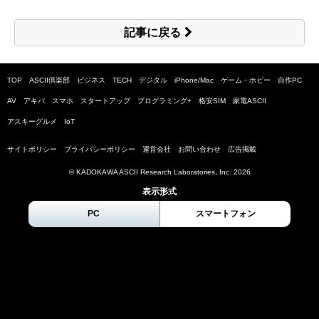
記事に戻る
TOP
ASCII倶楽部
ビジネス
TECH
デジタル
iPhone/Mac
ゲーム・ホビー
自作PC
AV
アキバ
スマホ
スタートアップ
プログラミング+
格安SIM
家電ASCII
アスキーグルメ
IoT
サイトポリシー
プライバシーポリシー
運営会社
お問い合わせ
広告掲載
© KADOKAWA ASCII Research Laboratories, Inc.
2026
表示形式
PC
スマートフォン