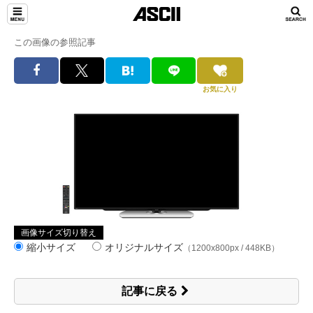
この画像の参照記事
お気に入り
画像サイズ切り替え
縮小サイズ
オリジナルサイズ
（1200x800px / 448KB）
記事に戻る