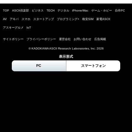
TOP
ASCII倶楽部
ビジネス
TECH
デジタル
iPhone/Mac
ゲーム・ホビー
自作PC
AV
アキバ
スマホ
スタートアップ
プログラミング+
格安SIM
家電ASCII
アスキーグルメ
IoT
サイトポリシー
プライバシーポリシー
運営会社
お問い合わせ
広告掲載
© KADOKAWA ASCII Research Laboratories, Inc.
2026
表示形式
PC
スマートフォン