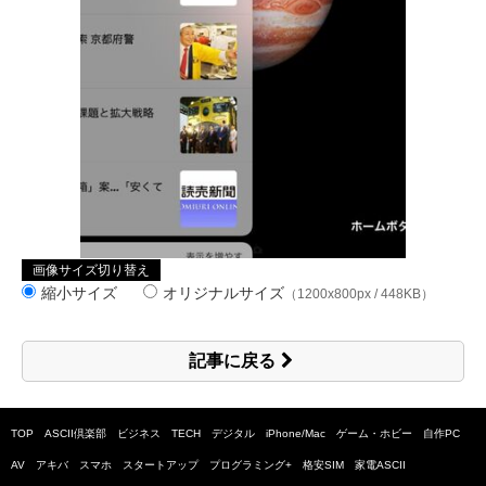
画像サイズ切り替え
縮小サイズ
オリジナルサイズ
（1200x800px / 448KB）
記事に戻る
TOP
ASCII倶楽部
ビジネス
TECH
デジタル
iPhone/Mac
ゲーム・ホビー
自作PC
AV
アキバ
スマホ
スタートアップ
プログラミング+
格安SIM
家電ASCII