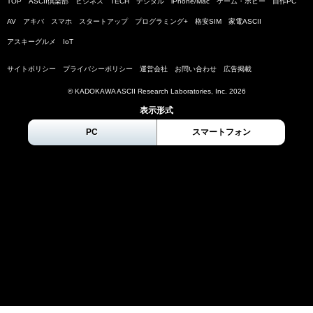
TOP
ASCII倶楽部
ビジネス
TECH
デジタル
iPhone/Mac
ゲーム・ホビー
自作PC
AV
アキバ
スマホ
スタートアップ
プログラミング+
格安SIM
家電ASCII
アスキーグルメ
IoT
サイトポリシー
プライバシーポリシー
運営会社
お問い合わせ
広告掲載
© KADOKAWA ASCII Research Laboratories, Inc.
2026
表示形式
PC
スマートフォン