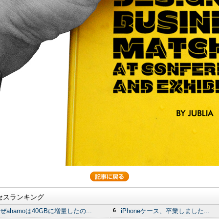
セスランキング
ぜahamoは40GBに増量したの...
6
iPhoneケース、卒業しました...