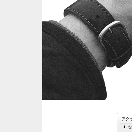
アク
1
な