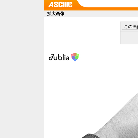
拡大画像
この画