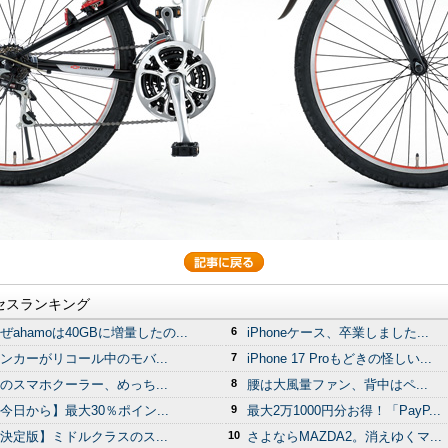
セスランキング
ぜahamoは40GBに増量したの...
6
iPhoneケース、卒業しました...
ンカーがリコール中のモバ...
7
iPhone 17 Proもどきの怪しい...
のスマホクーラー、めっち...
8
腰は大風量ファン、背中はペ...
今日から】最大30％ポイン...
9
最大2万1000円分お得！「PayP...
決定版】ミドルクラスのス...
10
さよならMAZDA2。消えゆくマ...