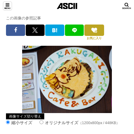
この画像の参照記事
お気に入り
画像サイズ切り替え
縮小サイズ
オリジナルサイズ
（1200x800px / 448KB）