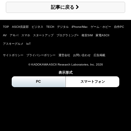
記事に戻る
TOP
ASCII倶楽部
ビジネス
TECH
デジタル
iPhone/Mac
ゲーム・ホビー
自作PC
AV
アキバ
スマホ
スタートアップ
プログラミング+
格安SIM
家電ASCII
アスキーグルメ
IoT
サイトポリシー
プライバシーポリシー
運営会社
お問い合わせ
広告掲載
© KADOKAWA ASCII Research Laboratories, Inc.
2026
表示形式
PC
スマートフォン