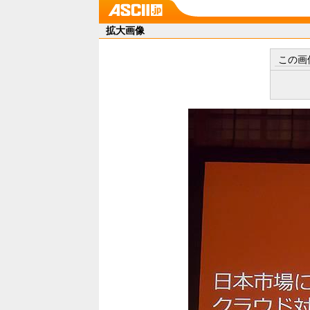
拡大画像
この画