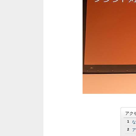
アク
1
な
2
ア