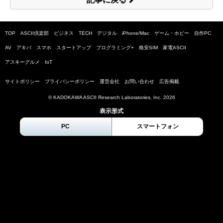
TOP
ASCII倶楽部
ビジネス
TECH
デジタル
iPhone/Mac
ゲーム・ホビー
自作PC
AV
アキバ
スマホ
スタートアップ
プログラミング+
格安SIM
家電ASCII
アスキーグルメ
IoT
サイトポリシー
プライバシーポリシー
運営会社
お問い合わせ
広告掲載
© KADOKAWA ASCII Research Laboratories, Inc.
2026
表示形式
PC
スマートフォン