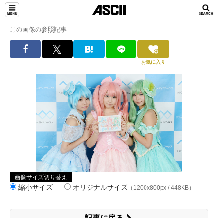
この画像の参照記事
お気に入り
画像サイズ切り替え
縮小サイズ
オリジナルサイズ
（1200x800px / 448KB）
記事に戻る