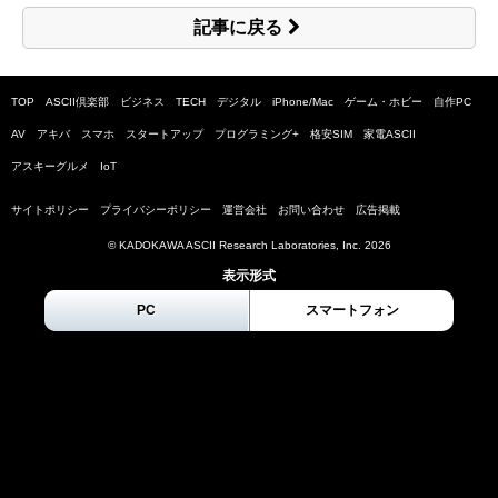
記事に戻る
TOP
ASCII倶楽部
ビジネス
TECH
デジタル
iPhone/Mac
ゲーム・ホビー
自作PC
AV
アキバ
スマホ
スタートアップ
プログラミング+
格安SIM
家電ASCII
アスキーグルメ
IoT
サイトポリシー
プライバシーポリシー
運営会社
お問い合わせ
広告掲載
© KADOKAWA ASCII Research Laboratories, Inc.
2026
表示形式
PC
スマートフォン