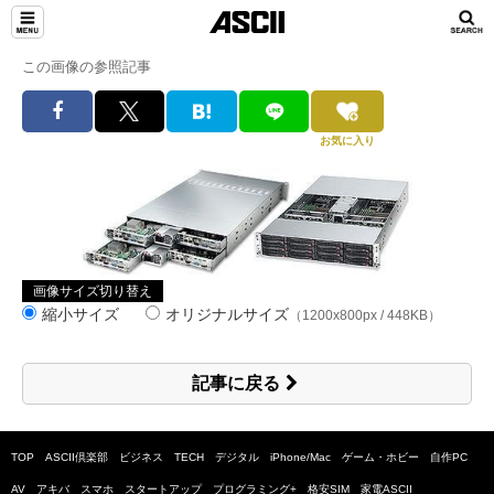
この画像の参照記事
お気に入り
画像サイズ切り替え
縮小サイズ
オリジナルサイズ
（1200x800px / 448KB）
記事に戻る
TOP
ASCII倶楽部
ビジネス
TECH
デジタル
iPhone/Mac
ゲーム・ホビー
自作PC
AV
アキバ
スマホ
スタートアップ
プログラミング+
格安SIM
家電ASCII