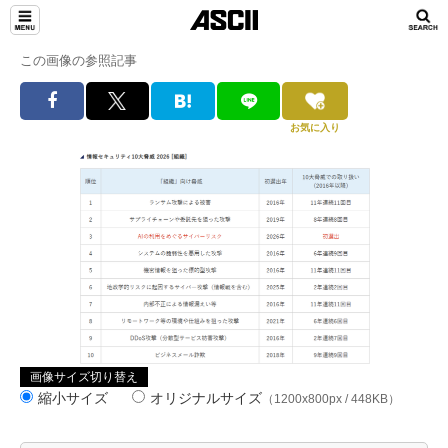
この画像の参照記事
お気に入り
画像サイズ切り替え
縮小サイズ
オリジナルサイズ
（1200x800px / 448KB）