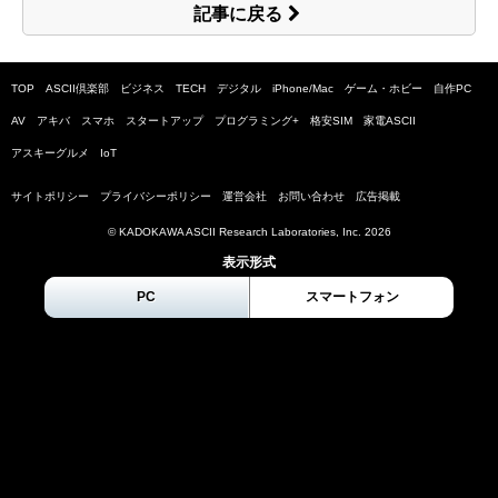
記事に戻る
TOP
ASCII倶楽部
ビジネス
TECH
デジタル
iPhone/Mac
ゲーム・ホビー
自作PC
AV
アキバ
スマホ
スタートアップ
プログラミング+
格安SIM
家電ASCII
アスキーグルメ
IoT
サイトポリシー
プライバシーポリシー
運営会社
お問い合わせ
広告掲載
© KADOKAWA ASCII Research Laboratories, Inc.
2026
表示形式
PC
スマートフォン