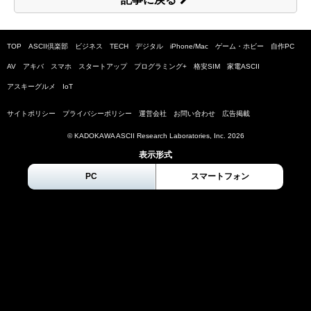
TOP
ASCII倶楽部
ビジネス
TECH
デジタル
iPhone/Mac
ゲーム・ホビー
自作PC
AV
アキバ
スマホ
スタートアップ
プログラミング+
格安SIM
家電ASCII
アスキーグルメ
IoT
サイトポリシー
プライバシーポリシー
運営会社
お問い合わせ
広告掲載
© KADOKAWA ASCII Research Laboratories, Inc.
2026
表示形式
PC
スマートフォン