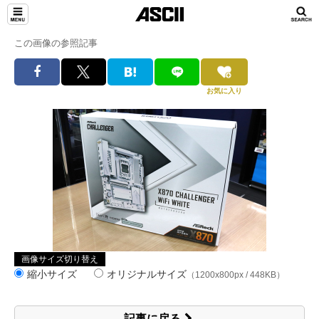
この画像の参照記事
お気に入り
画像サイズ切り替え
縮小サイズ
オリジナルサイズ
（1200x800px / 448KB）
記事に戻る