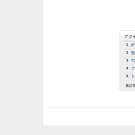
アク
1
i
2
熊
3
T
4
ア
5
ド
集計