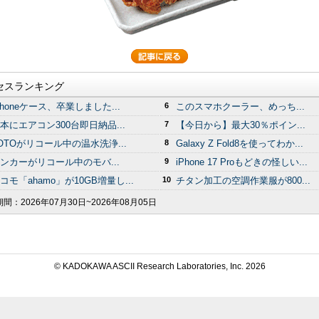
セスランキング
Phoneケース、卒業しました...
6
このスマホクーラー、めっち...
本にエアコン300台即日納品...
7
【今日から】最大30％ポイン...
OTOがリコール中の温水洗浄...
8
Galaxy Z Fold8を使ってわか...
ンカーがリコール中のモバ...
9
iPhone 17 Proもどきの怪しい...
コモ「ahamo」が10GB増量し...
10
チタン加工の空調作業服が800...
期間：
2026年07月30日~2026年08月05日
© KADOKAWA ASCII Research Laboratories, Inc.
2026