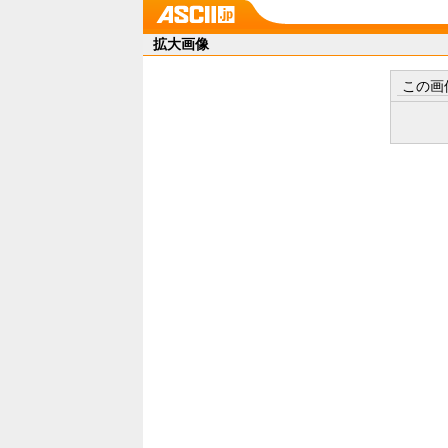
拡大画像
この画