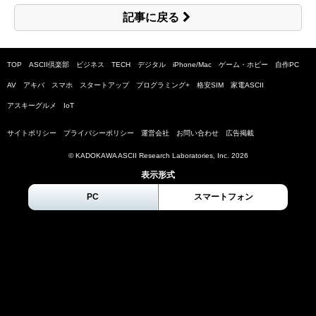
記事に戻る
TOP
ASCII倶楽部
ビジネス
TECH
デジタル
iPhone/Mac
ゲーム・ホビー
自作PC
AV
アキバ
スマホ
スタートアップ
プログラミング+
格安SIM
家電ASCII
アスキーグルメ
IoT
サイトポリシー
プライバシーポリシー
運営会社
お問い合わせ
広告掲載
© KADOKAWA ASCII Research Laboratories, Inc.
2026
表示形式
PC
スマートフォン