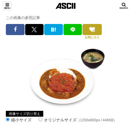
この画像の参照記事
お気に入り
画像サイズ切り替え
縮小サイズ
オリジナルサイズ
（1200x800px / 448KB）